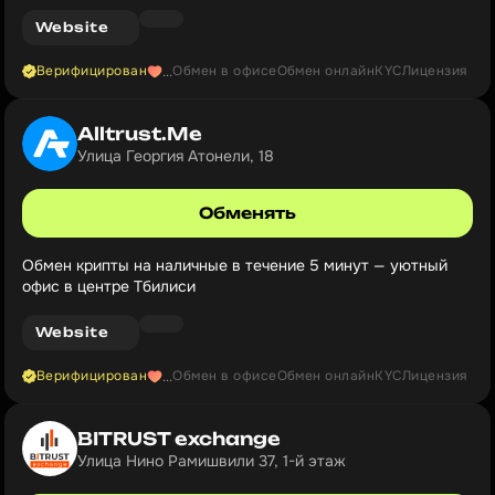
обменник, это ваш шаг в цифровое будущее.
Website
Верифицирован
Обмен в офисе
Обмен онлайн
KYC
Лицензия
...
Alltrust.Me
Улица Георгия Атонели, 18
Обменять
Обмен крипты на наличные в течение 5 минут — уютный
офис в центре Тбилиси
Website
Верифицирован
Обмен в офисе
Обмен онлайн
KYC
Лицензия
...
BITRUST exchange
Улица Нино Рамишвили 37, 1-й этаж