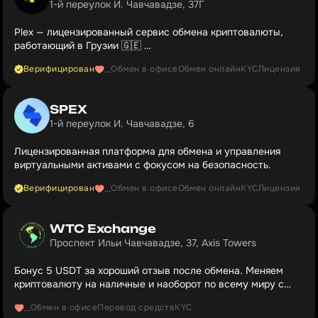
1-й переулок И. Чавчавадзе, 37Г
Plex — лицензированный сервис обмена криптовалюты,
работающий в Грузии 🇬🇪
Прозрачные курсы и 0% скрытых комиссий в Тбилиси и
Верифицирован
Обмен в офисе
Обмен онлайн
KYC
Лицензия
...
Батуми.
SPEX
1-й переулок И. Чавчавадзе, 6
Лицензированная платформа для обмена и управления
виртуальными активами с фокусом на безопасность.
Верифицирован
Обмен в офисе
Обмен онлайн
KYC
Лицензия
...
WTC Exchange
Проспект Ильи Чавчавадзе, 37, Axis Towers
Бонус 5 USDT за хороший отзыв после обмена. Меняем
криптовалюту на наличные и наоборот по всему миру с
2017!
Обмен в офисе
Перевод средств
KYC
...