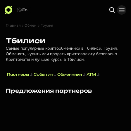
En
Главная
Обмен
Грузия
Поиск
Тбилиси
Самые популярные криптообменники в Тбилиси, Грузия.
Обменять, купить или продать криптовалюту безопасно.
Криптоматы и лучшие курсы в Тбилиси.
Партнеры
События
Обменники
ATM
Предложения партнеров
PROMOTED
GeCrypto
GeCrypto — лицензированный обменник
криптовалют в центре Тбилиси. Получите скидку
30% на обмен по промокоду «NVG»