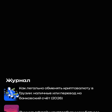
💵 
Сервис полного цикла:
 Крипта ⇄ Наличные (USD, EUR, 
GEL), сделки с недвижимостью и крупные операции.
🤝 
Авторитет: 
нам доверяют лидеры отрасли как 
лицензированному VASP, обеспечивающему безопасный и 
надежный обмен без рисков.
❇️ 
Премиальная сеть:
 4 офиса в Тбилиси и Батуми. 
Мгновенные транзакции и 0% скрытых комиссий.
📍Tbilisi, Chavchavadze Ave, 37G
💬 
Начните чат с нашим менеджером и получите 
персональную консультацию.
Обменять
Журнал
Как легально обменять криптовалюту в
Грузии: наличные или перевод на
банковский счёт (2026)