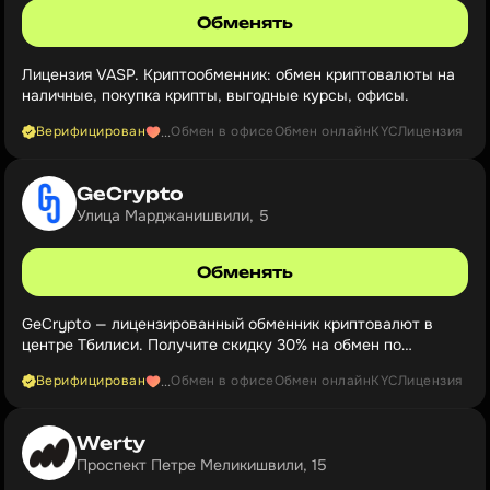
Обменять
Лицензия VASP. Криптообменник: обмен криптовалюты на
наличные, покупка крипты, выгодные курсы, офисы.
Верифицирован
Обмен в офисе
Обмен онлайн
KYC
Лицензия
...
GeCrypto
Улица Марджанишвили, 5
Обменять
GeCrypto — лицензированный обменник криптовалют в
центре Тбилиси. Получите скидку 30% на обмен по
промокоду «NVG»
Верифицирован
Обмен в офисе
Обмен онлайн
KYC
Лицензия
...
Werty
Проспект Петре Меликишвили, 15