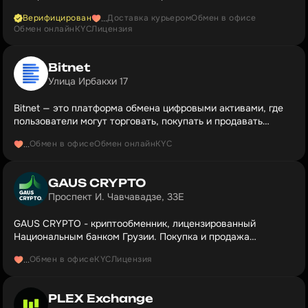
для частных клиентов, инвесторов и компаний.
Верифицирован
Доставка курьером
Обмен в офисе
...
Обмен онлайн
KYC
Лицензия
Bitnet
Улица Ирбакхи 17
Bitnet — это платформа обмена цифровыми активами, где
пользователи могут торговать, покупать и продавать
криптовалюты.
Обмен в офисе
Обмен онлайн
KYC
...
GAUS CRYPTO
Проспект И. Чавчавадзе, 33E
GAUS CRYPTO - криптообменник, лицензированный
Национальным банком Грузии. Покупка и продажа
криптовалюты за наличные или по банковскому переводу.
Обмен в офисе
KYC
Лицензия
...
PLEX Exchange