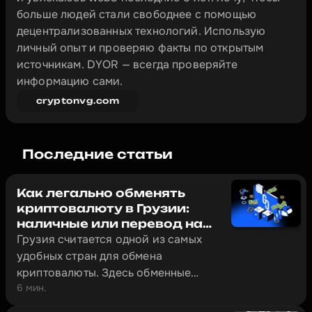
больше людей стали свободнее с помощью 
децентрализованных технологий. Использую 
личный опыт и проверяю факты по открытым 
источникам. DYOR — всегда проверяйте 
информацию сами.
cryptonvg.com
Последние статьи
Как легально обменять
криптовалюту в Грузии:
наличные или перевод на
банковский счёт (2026)
Грузия считается одной из самых
удобных стран для обмена
криптовалюты. Здесь обменные
6 мин.
сервисы работают под надзором
Национального банка Грузии, а