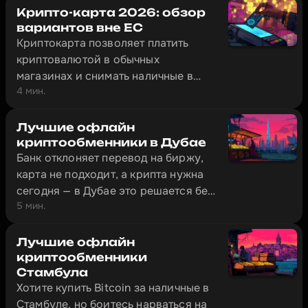
получить наличные за USDT в
Крипто-карта 2026: обзор
Тбилиси можно за несколько минут.
вариантов вне ЕС
Криптокарта позволяет платить
криптовалютой в обычных
магазинах и снимать наличные в
4 мин.
банкоматах — в Тбилиси, Алматы,
Стамбуле и сотнях других городов.
Обзор четырёх карт, которые
Лучшие офлайн
реально работают за пределами ЕС:
криптообменники в Дубае
Банк отклоняет перевод на биржу,
Bybit Card, Crypto.com, CoinW и
карта не подходит, а крипта нужна
Volet.
сегодня — в Дубае это решается без
5 мин.
лишней бюрократии. В городе
работают офлайн-обменники с
физическими офисами, где
Лучшие офлайн
наличные меняют на криптовалюту
криптообменники
Стамбула
за 10–20 минут.
Хотите купить Bitcoin за наличные в
Стамбуле, но боитесь нарваться на