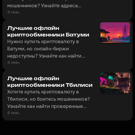
мошенников? Узнайте адреса
4 мин.
проверенных обменников и как
безопасно провести сделку.
Лучшие офлайн
криптообменники Батуми
Нужно купить криптовалюту в
Батуми, но онлайн-биржи
недоступны? Узнайте как найти
4 мин.
проверенные офлайн-обменники за
5 минут и избежать мошенников.
Лучшие офлайн
криптообменники Тбилиси
Хотите купить криптовалюту в
Тбилиси, но боитесь мошенников?
Узнайте как найти проверенные
4 мин.
обменники и провести сделку
безопасно.