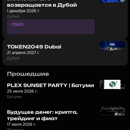
возвращается в Дубай
1 декабря 2026 г.
Дубай
CNVG
П
р
о
м
о
к
о
д
н
а
с
к
и
д
к
у
1
0
%
TOKEN2049 Dubai
21 апреля 2027 г.
Дубай
Прошедшие
PLEX SUNSET PARTY | Батуми
25 июля 2026 г.
Батуми
Будущее денег: крипта,
трейдинг и фиат
17 июля 2026 г.
Тбилиси