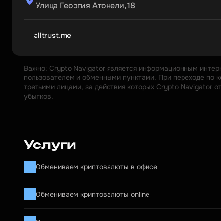
Улица Георгия Атонели, 18
alltrust.me
Важно: Crypto Navigator является информационным интер
пользователем и обменными пунктами. При переходе по к
третьими лицами, за действия которых Crypto Navigator 
убытков.
Услуги
Обмениваем криптовалюты в офисе
Обмениваем криптовалюты online