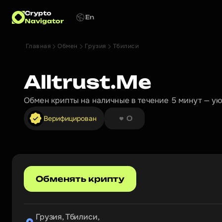
Crypto
En
Navigator
Главная
Обмен
Грузия
Тбилиси
Alltrust.Me
Обмен крипты на наличные в течение 5 минут — у
❤︎ ❤︎ ❤︎ ❤︎ ❤︎ ❤︎ ❤︎ ❤︎
Верифицирован
0
Обменять крипту
Грузия, Тбилиси,
