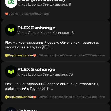
Улица Шерифа Химшиашвили, 9
Обмен в офисе
Лицензия
...
PLEX Exchange
Улица Леха и Марии Качинских, 8
Plex — лицензированный сервис обмена криптовалюты,
работающий в Грузии 🇬🇪
Прозрачные курсы и 0% скрытых комиссий в Тбилиси и
Верифицирован
Обмен в офисе
Обмен онлайн
KYC
Лицензия
...
Батуми.
PLEX Exchange
Улица Шерифа Химшиашвили, 7Б
Plex — лицензированный сервис обмена криптовалюты,
работающий в Грузии 🇬🇪
Прозрачные курсы и 0% скрытых комиссий в Тбилиси и
Верифицирован
Обмен в офисе
Обмен онлайн
KYC
Лицензия
...
Батуми.
Solunex