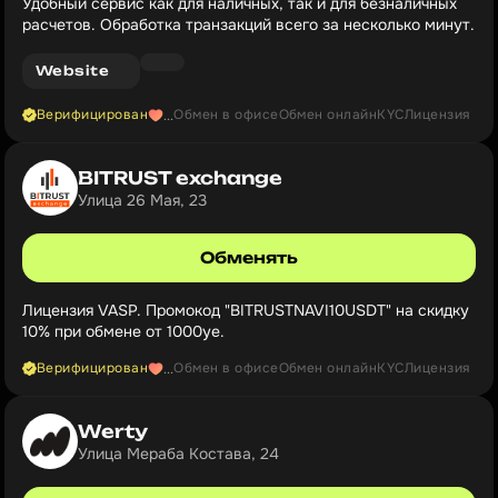
Удобный сервис как для наличных, так и для безналичных
расчетов. Обработка транзакций всего за несколько минут.
Website
Верифицирован
Обмен в офисе
Обмен онлайн
KYC
Лицензия
...
BITRUST exchange
Улица 26 Мая, 23
Обменять
Лицензия VASP. Промокод "BITRUSTNAVI10USDT" на скидку
10% при обмене от 1000уе.
Верифицирован
Обмен в офисе
Обмен онлайн
KYC
Лицензия
...
Werty
Улица Мераба Костава, 24