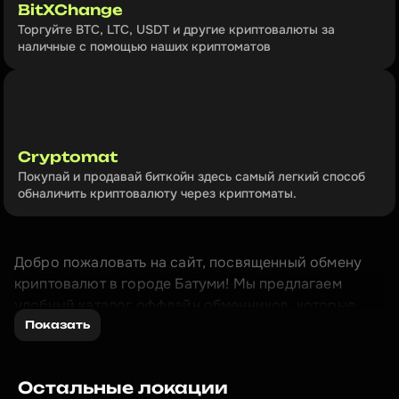
BitXChange
Торгуйте BTC, LTC, USDT и другие криптовалюты за 
наличные с помощью наших криптоматов
Cryptomat
Покупай и продавай биткойн здесь самый легкий способ 
обналичить криптовалюту через криптоматы.
Добро пожаловать на сайт, посвященный обмену 
криптовалют в городе Батуми! Мы предлагаем 
удобный каталог оффлайн обменников, которые 
позволяют быстро и безопасно обменять 
Показать
криптовалюту на наличные деньги. Наш каталог 
включает в себя только лучшие и проверенные 
Остальные локации
обменники, которые гарантируют высокую 