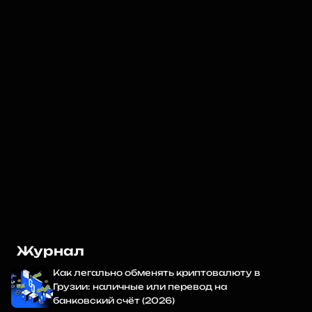
Тбилиси и Батуми.
bit.ly
Профиль
PLEX: Ваш надежный лицензированный криптообменник
💵 
Сервис полного цикла:
 Крипта ⇄ Наличные (USD, EUR, 
GEL), сделки с недвижимостью и крупные операции.
🤝 
Выбор лидеров:
 Лицензия VASP гарантирует 
безопасность и обмен без рисков.
❇️ 
Премиальная сеть:
 4 офиса в Тбилиси и Батуми. 
Мгновенные транзакции и 0% скрытых комиссий.
💬 Напишите для персональной консультации с 
менеджером
Обменять
Журнал
Как легально обменять криптовалюту в
Грузии: наличные или перевод на
банковский счёт (2026)