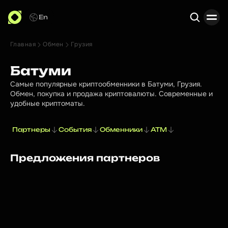
En
Главная
Обмен
Грузия
Поиск
Батуми
Самые популярные криптообменники в Батуми, Грузия.
Обмен, покупка и продажа криптовалюты. Современные и
удобные криптоматы.
Партнеры
События
Обменники
ATM
Предложения партнеров
PROMOTED
BITRUST exchange
Лицензия VASP. Промокод "BITRUSTNAVI10USDT" на
скидку 10% при обмене от 1000уе.
bitrust.exchange
Профиль