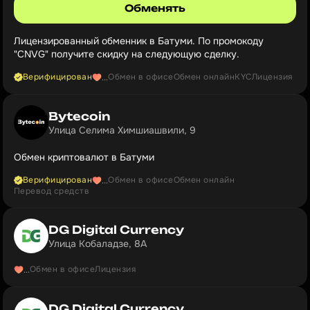
Обменять
Лицензированный обменник в Батуми. По промокоду
"CNVG" получите скидку на следующую сделку.
Верифицирован
Обмен в офисе
Обмен онлайн
KYC
Лицензия
...
Bytecoin
Улица Селима Химшиашвили, 9
Обмен криптовалют в Батуми
Верифицирован
Обмен в офисе
Обмен онлайн
...
Перевод средств
DG Digital Currency
Улица Кобаладзе, 8А
Обмен в офисе
Лицензия
...
DG Digital Currency 