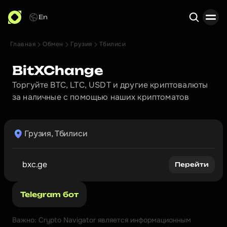
En
Главная
Обмен
Грузия
Тбилиси
Поиск
BitXChange
Торгуйте BTC, LTC, USDT и другие криптовалюты 
за наличные с помощью наших криптоматов
Грузия, Тбилиси
bxc.ge
Перейти
Telegram бот
Важно: Crypto Navigator является информационным 