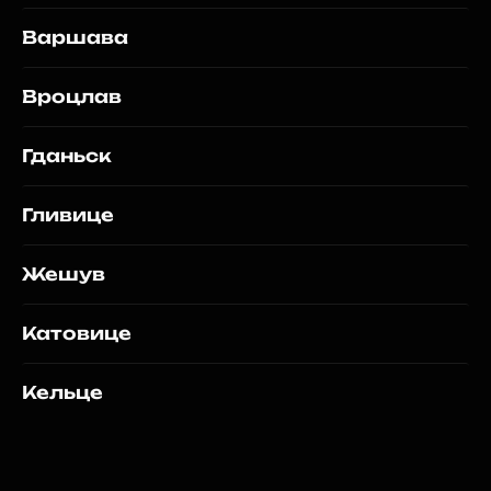
Варшава
Вроцлав
Гданьск
Гливице
Жешув
Катовице
Кельце