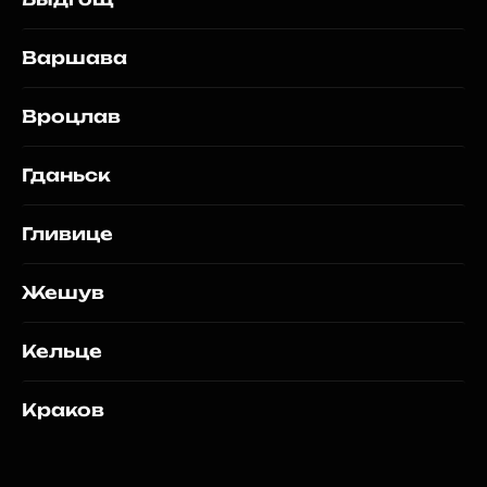
Варшава
Вроцлав
Гданьск
Гливице
Жешув
Кельце
Краков