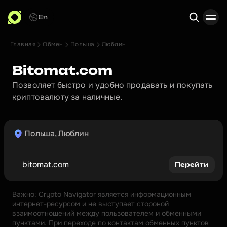
En
Главная
Обмен
Польша
Люблин
Поиск
Bitomat.com
Позволяет быстро и удобно продавать и покупать 
криптовалюту за наличные.
Польша, Люблин
bitomat.com
Перейти
Важно: Crypto Navigator является информационным 
интернет-ресурсом и не выступает стороной 
взаимоотношений между пользователем и обменными 
пунктами. При переходе по контактам обменных пунктов 