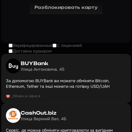
Разблокировать карту
Верифицированные
С лицензией
Доставка курьером
BUYBank
Улица Антоновича, 45
За допомогою BUYBank ви можете обміняти Bitcoin,
Ethereum, Tether та інші монети на готівку USD/UAH
Обмен в офисе
...
CashOut.biz
Улица Верхний Вал, 4Б
Cервіс, де можна обміняти криптовалюти за вигідним