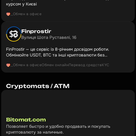
курсом у Києві
Обмен в офисе
...
Finprostir
Вулиця Шота Руставелі, 16
FinProstir — це сервіс із 8-річним досвідом роботи.
Обмінюйте USDT, BTC та інші криптовалюти без
попередньої оплати
Обмен в офисе
Обмен онлайн
Перевод средств
KYC
...
Cryptomats / ATM
Bitomat.com
Позволяет быстро и удобно продавать и покупать 
криптовалюту за наличные.