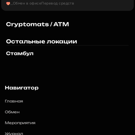
Обмен в офисе
Перевод средств
...
напитками. Наш рейтинг на Google Maps: 5,0.
Cryptomats / ATM
Остальные локации
Стамбул
Навигатор
Главная
Обмен
Мероприятия
Журнал