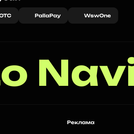
 OTC
PallaPay
WswOne
o Nav
Реклама