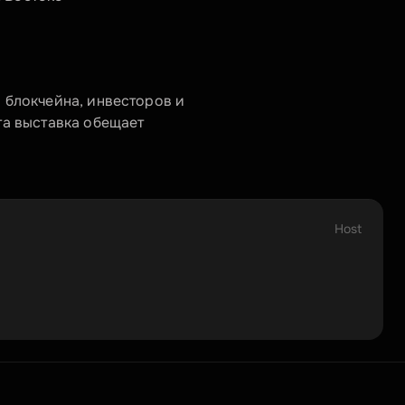
блокчейна, инвесторов и 
а выставка обещает 
Host