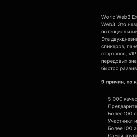
World Web3 Ex
Web3. Это нез
потенциальным
Эта двухдневн
спикеров, пан
стартапов, VI
передовых зна
быстро разви
9 причин, по
3 000 каче
Предварите
Более 100 
Участники и
Более 100 
Самая круп