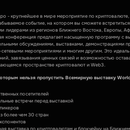
po - крупнейшее в мире мероприятие по криптовалюте, 
абываемое событие, на котором вы сможете встретиться 
и лидерами из регионов Ближнего Востока, Европы, Аф
ая конференция предлагает насыщенную программу с в
ельными обсуждениями, выставками, демонстрациями пр
P-сетевыми мероприятиями и многим другим. Это идеаль
ний, завязывания ценных связей и возможностью остават
вающемся пространстве криптовалют и Web3.
 которым нельзя пропустить Всемирную выставку Worl
ственных посетителей
льные встречи перед выставкой
спикеров
з более чем 30 стран
экспонентов
ная выставка по криптовалютам и блокчейну на Ближнем