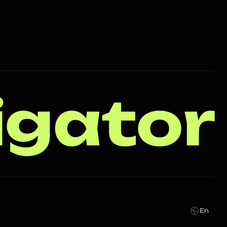
igator
En