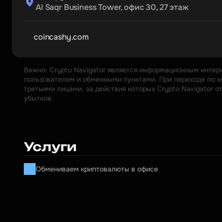
Al Saqr Business Tower, офис 30, 27 этаж
coincashy.com
Важно: Crypto Navigator является информационным интер
пользователем и обменными пунктами. При переходе по к
третьими лицами, за действия которых Crypto Navigator 
убытков.
Услуги
Обмениваем криптовалюты в офисе