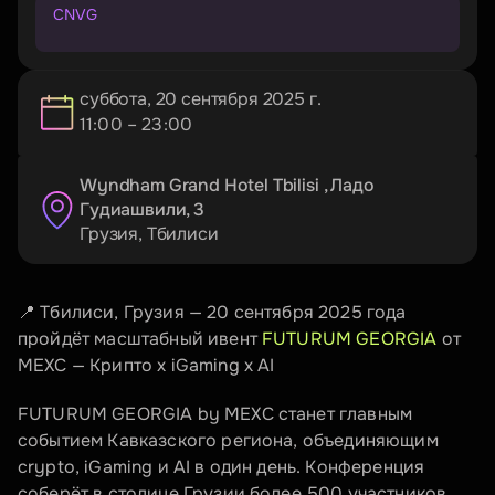
CNVG
П
р
о
м
о
к
о
д
н
а
1
0
%
с
к
и
д
к
у
суббота, 20 сентября 2025 г.
11:00 – 23:00
Wyndham Grand Hotel Tbilisi , Ладо 
Гудиашвили, 3
Грузия
, 
Тбилиси
📍 Тбилиси, Грузия — 20 сентября 2025 года 
пройдёт масштабный ивент 
FUTURUM GEORGIA
 от 
MEXC — Крипто x iGaming x AI 
FUTURUM GEORGIA by MEXC станет главным 
событием Кавказского региона, объединяющим 
crypto, iGaming и AI в один день. Конференция 
соберёт в столице Грузии более 500 участников, 