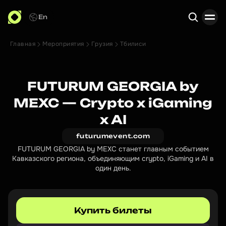
En
Главная
Мероприятия
Грузия
Тбилиси
Поиск
FUTURUM GEORGIA by
MEXC — Crypto x iGaming
x AI
futurumevent.com
FUTURUM GEORGIA by MEXC станет главным событием
Кавказского региона, объединяющим crypto, iGaming и AI в
один день.
Купить билеты