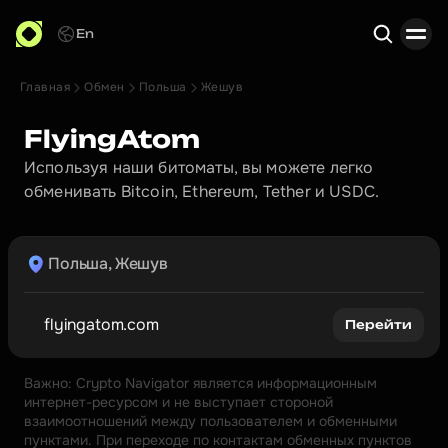
En
Главная
Обмен
Польша
Жешув
Поиск
FlyingAtom
Используя наши битоматы, вы можете легко 
обменивать Bitcoin, Ethereum, Tether и USDC.
Польша, Жешув
flyingatom.com
Перейти
Важно: Crypto Navigator является информационным 
интернет-ресурсом и не выступает стороной 
взаимоотношений между пользователем и обменными 
пунктами. При переходе по контактам обменных пунктов 