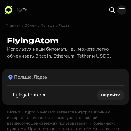
En
Главная
Обмен
Польша
Лодзь
Поиск
FlyingAtom
Используя наши битоматы, вы можете легко 
обменивать Bitcoin, Ethereum, Tether и USDC.
Польша, Лодзь
flyingatom.com
Перейти
Важно: Crypto Navigator является информационным 
интернет-ресурсом и не выступает стороной 
взаимоотношений между пользователем и обменными 
пунктами. При переходе по контактам обменных пунктов 