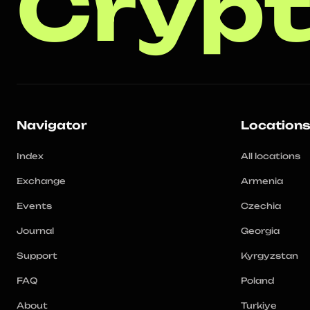
Crypt
Navigator
Location
Index
All locations
Exchange
Armenia
Events
Czechia
Journal
Georgia
Support
Kyrgyzstan
FAQ
Poland
About
Turkiye