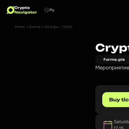
Crypto
Ру
Navigator
Home
Events
Georgia
Tbilisi
Cryp
forms.gle
Мероприятие 
Buy ti
Saturd
17:15