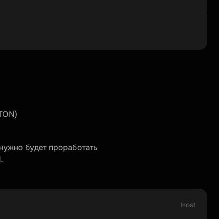
 TON)
нужно будет проработать 
.
Host