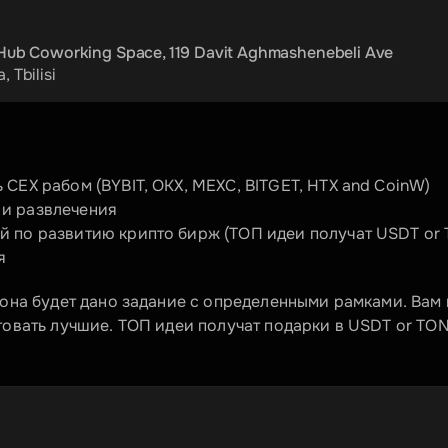
 Hub Coworking Space, 119 Davit Aghmashenebeli Ave
a
, 
Tbilisi
ь CEX рабом (BYBIT, OKX, MEXC, BITGET, HTX and CoinW)
 и развлечения
ей по развитию крипто бирж (ТОП идеи получат USDT or
я
тона будет дано задание с определенными рамками. Вам 
товать лучшие. ТОП идеи получат подарки в USDT or TON