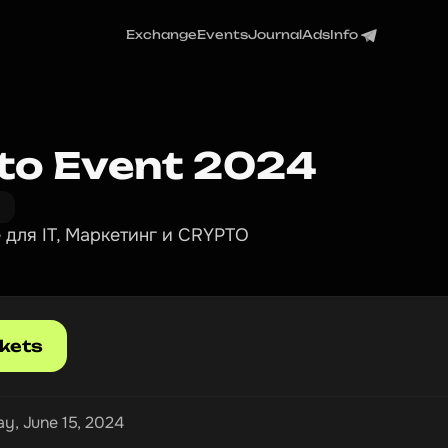
Exchange
Events
Journal
Ads
Info
to Event 2024
для IT, Маркетинг и CRYPTO
ckets
ay, June 15, 2024