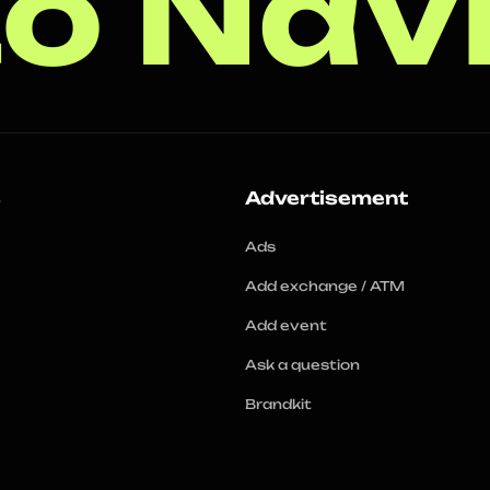
o Nav
s
Advertisement
Ads
Add exchange / ATM
Add event
Ask a question
Brandkit