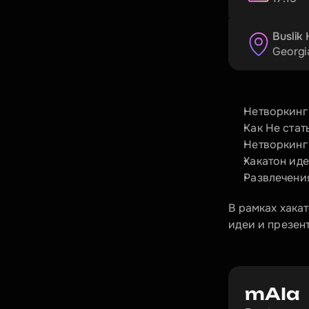
Buslik
Georgi
Нетворкинг
Как Не стат
Нетворкинг
Хакатон ид
Развлечени
В рамках хака
идеи и презен
mAIa