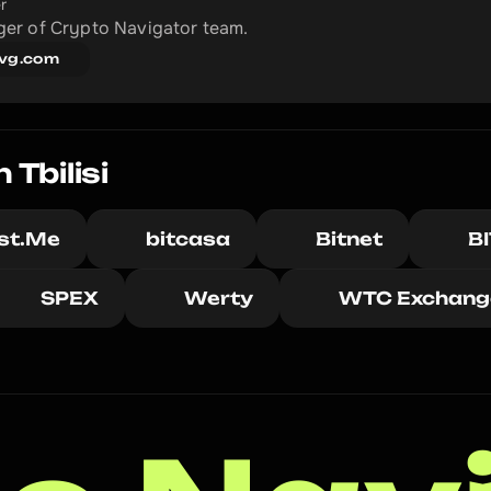
r
er of Crypto Navigator team.
vg.com
Tbilisi
ust.Me
bitcasa
Bitnet
B
SPEX
Werty
WTC Exchang