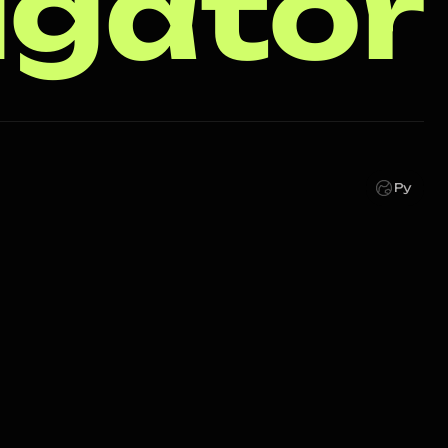
igator
Ру