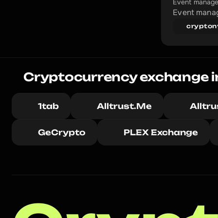
Event manage
Event manag
crypton
Cryptocurrency exchange in 
1tab
Alltrust.Me
Alltr
GeCrypto
PLEX Exchange