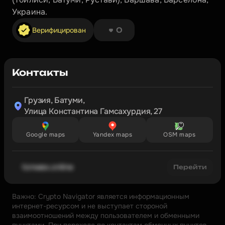
Украина.
❤︎ ❤︎ ❤︎ ❤︎ ❤︎ ❤︎ ❤︎ ❤︎
Верифицирован
0
Контакты
Грузия, Батуми,

Улица Константина Гамсахурдия, 27
Google maps
Yandex maps
OSM maps
tonwex.online
Перейти
Важно: Crypto Navigator является информационным 
интернет-ресурсом и не выступает стороной 
взаимоотношений между пользователем и обменными 