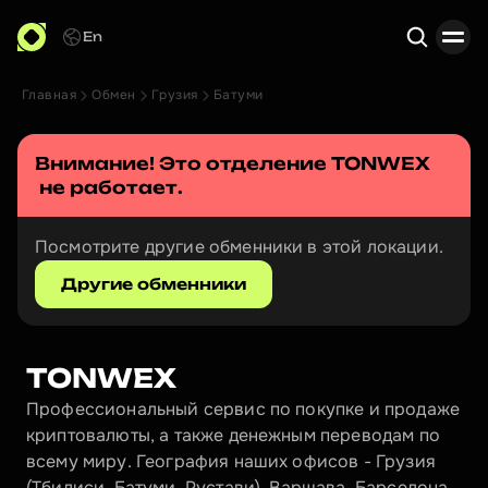
En
Главная
Обмен
Грузия
Батуми
Поиск
Внимание! Это отделение 
TONWEX
 не работает.
Посмотрите другие обменники в этой локации.
Другие обменники
TONWEX
Профессиональный сервис по покупке и продаже 
криптовалюты, а также денежным переводам по 
всему миру. География наших офисов - Грузия 
(Тбилиси, Батуми, Рустави), Варшава, Барселона, 