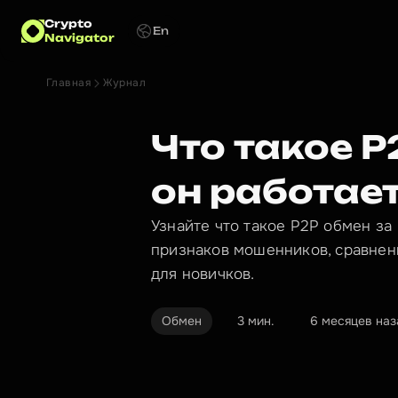
Crypto
En
Navigator
Главная
Журнал
Что такое 
он работае
Узнайте что такое P2P обмен за 
признаков мошенников, сравнен
для новичков.
Обмен
3 мин.
6 месяцев наз