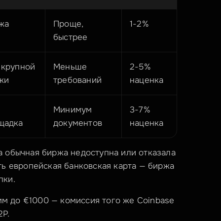
жа
Проще, 
1-2%
быстрее
крупной 
Меньше 
2-5% 
жи
требований
наценка
Минимум 
3-7% 
щадка
документов
наценка
а обычная биржа недоступна или отказала 
ть европейская банковская карта — биржа 
пки.
м до €1000 — комиссия того же Coinbase 
2P.