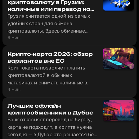
криптовалюту в Грузии:
наличные или перевод на
банковский счёт (2026)
Грузия считается одной из самых
удобных стран для обмена
криптовалюты. Здесь обменные
6 мин.
сервисы работают под надзором
Национального банка Грузии, а
получить наличные за USDT в
Крипто-карта 2026: обзор
Тбилиси можно за несколько минут.
вариантов вне ЕС
Криптокарта позволяет платить
криптовалютой в обычных
магазинах и снимать наличные в
4 мин.
банкоматах — в Тбилиси, Алматы,
Стамбуле и сотнях других городов.
Обзор четырёх карт, которые
Лучшие офлайн
реально работают за пределами ЕС:
криптообменники в Дубае
Банк отклоняет перевод на биржу,
Bybit Card, Crypto.com, CoinW и
карта не подходит, а крипта нужна
Volet.
сегодня — в Дубае это решается без