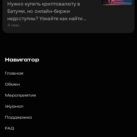
Нужно купить криптовалюту в
Батуми, но онлайн-биржи
недоступны? Узнайте как найти
4 мин.
проверенные офлайн-обменники за
5 минут и избежать мошенников.
Навигатор
Главная
Обмен
Мероприятия
Журнал
Поддержка
FAQ