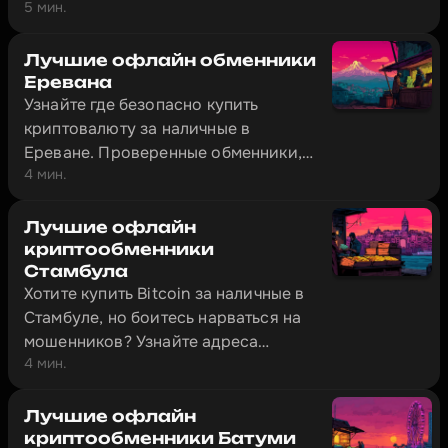
5 мин.
лишней бюрократии. В городе
работают офлайн-обменники с
физическими офисами, где
Лучшие офлайн обменники
наличные меняют на криптовалюту
Еревана
Узнайте где безопасно купить
за 10–20 минут.
криптовалюту за наличные в
Ереване. Проверенные обменники,
4 мин.
пошаговая инструкция и документы
которые нужно взять с собой.
Лучшие офлайн
криптообменники
Стамбула
Хотите купить Bitcoin за наличные в
Стамбуле, но боитесь нарваться на
мошенников? Узнайте адреса
4 мин.
проверенных обменников и как
безопасно провести сделку.
Лучшие офлайн
криптообменники Батуми