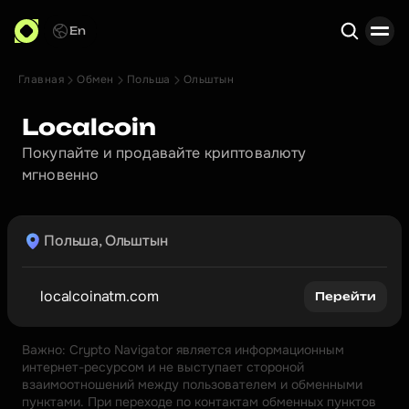
En
Главная
Обмен
Польша
Ольштын
Поиск
Localcoin
Покупайте и продавайте криптовалюту 
мгновенно
Польша, Ольштын
localcoinatm.com
Перейти
Важно: Crypto Navigator является информационным 
интернет-ресурсом и не выступает стороной 
взаимоотношений между пользователем и обменными 
пунктами. При переходе по контактам обменных пунктов 