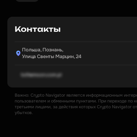
Контакты
Польша, Познань,

Улица Свенты Марцин, 24
tothemoon.com.pl
Важно: Crypto Navigator является информационным интер
пользователем и обменными пунктами. При переходе по к
третьими лицами, за действия которых Crypto Navigator 
убытков.