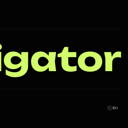
igator
En