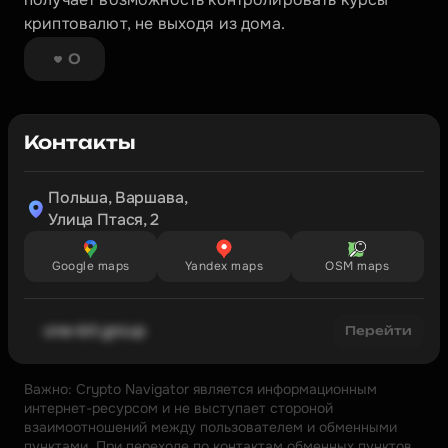
криптовалют, не выходя из дома.
0
Контакты
Польша, Варшава,

Улица Птася, 2
Google maps
Yandex maps
OSM maps
one-bit.group
Перейти
Важно: Crypto Navigator является информационным 
интернет-ресурсом и не выступает стороной 
взаимоотношений между пользователем и обменными 
пунктами. При переходе по контактам обменных пунктов 