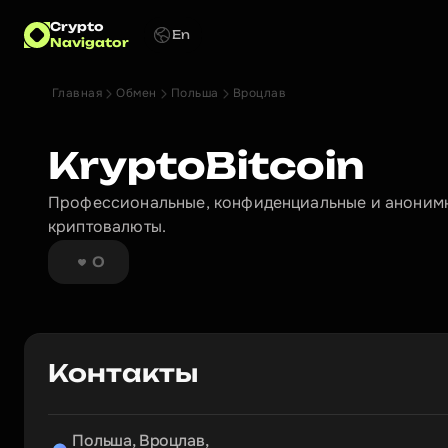
Crypto
En
Navigator
Главная
Обмен
Польша
Вроцлав
KryptoBitcoin
Профессиональные, конфиденциальные и анонимн
криптовалюты.
0
Контакты
Польша, Вроцлав,
