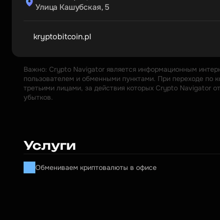
Улица Кашубская, 5
kryptobitcoin.pl
Важно: Crypto Navigator является информационным интер
пользователем и обменными пунктами. При переходе по к
третьими лицами, за действия которых Crypto Navigator 
убытков.
Услуги
Обмениваем криптовалюты в офисе