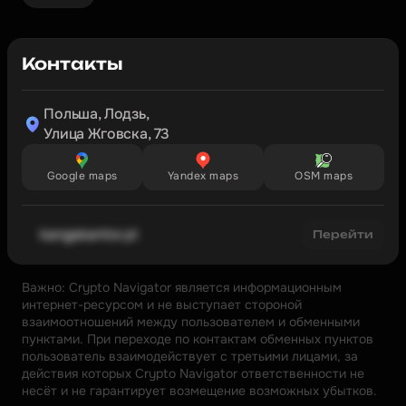
Контакты
Польша, Лодзь,

Улица Жговска, 73
Google maps
Yandex maps
OSM maps
kangakantor.pl
Перейти
Важно: Crypto Navigator является информационным 
интернет-ресурсом и не выступает стороной 
взаимоотношений между пользователем и обменными 
пунктами. При переходе по контактам обменных пунктов 
пользователь взаимодействует с третьими лицами, за 
действия которых Crypto Navigator ответственности не 
несёт и не гарантирует возмещение возможных убытков.