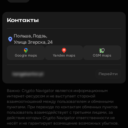
Контакты
Польша, Лодзь,

Улица Згерска, 24
Google maps
Yandex maps
OSM maps
kangakantor.pl
Перейти
Важно: Crypto Navigator является информационным 
интернет-ресурсом и не выступает стороной 
взаимоотношений между пользователем и обменными 
пунктами. При переходе по контактам обменных пунктов 
пользователь взаимодействует с третьими лицами, за 
действия которых Crypto Navigator ответственности не 
несёт и не гарантирует возмещение возможных убытков.