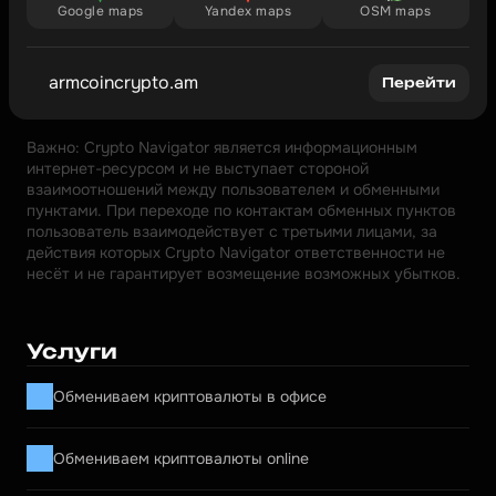
Google maps
Yandex maps
OSM maps
armcoincrypto.am
Перейти
Важно: Crypto Navigator является информационным 
интернет-ресурсом и не выступает стороной 
взаимоотношений между пользователем и обменными 
пунктами. При переходе по контактам обменных пунктов 
пользователь взаимодействует с третьими лицами, за 
действия которых Crypto Navigator ответственности не 
несёт и не гарантирует возмещение возможных убытков.
Услуги
Обмениваем криптовалюты в офисе
Обмениваем криптовалюты online