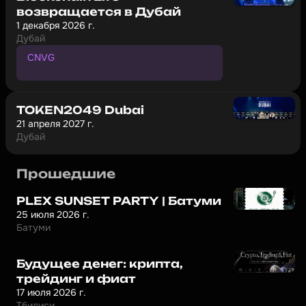
возвращается в Дубай
1 декабря 2026 г.
Дубай
CNVG
П
р
о
м
о
к
о
д
н
а
с
к
и
д
к
у
1
0
%
TOKEN2049 Dubai
21 апреля 2027 г.
Дубай
Прошедшие
PLEX SUNSET PARTY | Батуми
25 июля 2026 г.
Батуми
Будущее денег: крипта,
трейдинг и фиат
17 июля 2026 г.
Тбилиси