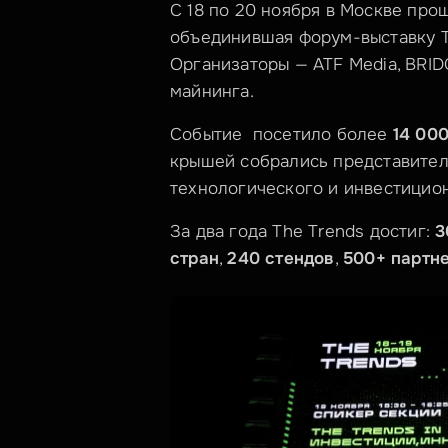
С 18 по 20 ноября в Москве про
объединившая форум-выставку The
Организаторы — ATF Media, BRI
майнинга.
Событие  посетило более 
14 00
крышей собрались представители
технологического и инвестицион
За два года The Trends достиг: 
3
стран
, 
240 стендов
, 
500+ партн