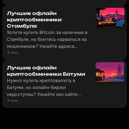
которые нужно взять с собой.
Лучшие офлайн
криптообменники
Стамбула
Хотите купить Bitcoin за наличные в
Стамбуле, но боитесь нарваться на
мошенников? Узнайте адреса
4 мин.
проверенных обменников и как
безопасно провести сделку.
Лучшие офлайн
криптообменники Батуми
Нужно купить криптовалюту в
Батуми, но онлайн-биржи
недоступны? Узнайте как найти
4 мин.
проверенные офлайн-обменники за
5 минут и избежать мошенников.