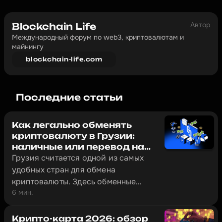
Автор
Blockchain Life
Международный форум по web3, криптовалютам и 
майнингу
blockchain-life.com
Последние статьи
Как легально обменять
криптовалюту в Грузии:
наличные или перевод на
банковский счёт (2026)
Грузия считается одной из самых
удобных стран для обмена
криптовалюты. Здесь обменные
6 мин.
сервисы работают под надзором
Национального банка Грузии, а
получить наличные за USDT в
Крипто-карта 2026: обзор