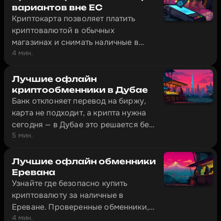
Тбилиси можно за несколько минут.
вариантов вне ЕС
Криптокарта позволяет платить
криптовалютой в обычных
магазинах и снимать наличные в
4 мин.
банкоматах — в Тбилиси, Алматы,
Стамбуле и сотнях других городов.
Обзор четырёх карт, которые
Лучшие офлайн
реально работают за пределами ЕС:
криптообменники в Дубае
Банк отклоняет перевод на биржу,
Bybit Card, Crypto.com, CoinW и
карта не подходит, а крипта нужна
Volet.
сегодня — в Дубае это решается без
5 мин.
лишней бюрократии. В городе
работают офлайн-обменники с
физическими офисами, где
Лучшие офлайн обменники
наличные меняют на криптовалюту
Еревана
Узнайте где безопасно купить
за 10–20 минут.
криптовалюту за наличные в
Ереване. Проверенные обменники,
4 мин.
пошаговая инструкция и документы