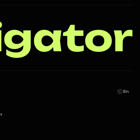
igator
En
т