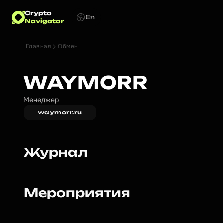
Crypto
En
Navigator
Главная
Обмен
WAYMORR
Менеджер
waymorr.ru
Журнал
Мероприятия