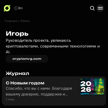
En
Главная
Обмен
Поиск
Игорь
Руководитель проекта, увлекаюсь 
криптовалютами, современными технологиями и 
AI.
cryptonvg.com
Журнал
С Новым годом
Спасибо, что вы с нами. Благодаря
вашему доверию, поддержке и
1 мин.
обратной связи наш проект
развивается и станет ещё лучше в