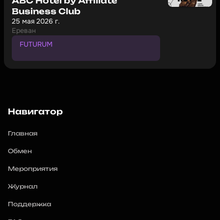
ABC Hotel by Affiliate
Business Club
25 мая 2026 г.
Ереван
FUTURUM
П
р
о
м
о
к
о
д
н
а
с
к
и
д
к
у
1
0
%
Навигатор
Главная
Обмен
Мероприятия
Журнал
Поддержка