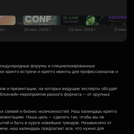
6 г.
26 июн. 2026 г.
25 июн. 2026 г.
21 июн. 20
международные форумы и специализированные 
же крипто встречи и крипто ивенты для профессионалов и 
в и презентации, на которых ведущие эксперты обсудят 
блокчейн мероприятия разного формата — от крупных 
х связей и бизнес-возможностей. Наш календарь крипто 
зентациях. Наша цель — сделать так, чтобы вы не 
тий и быть в курсе новейших трендов. Независимо от 
чи, наш календарь предлагает все, что нужно для 