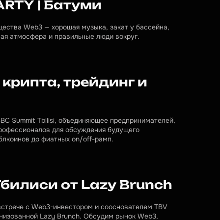
ARTY | Батуми
щества Web3 — хорошая музыка, закат у бассейна, 
ая атмосфера и правильные люди вокруг.
 крипта, трейдинг и
C Summit Tbilisi, объединяющее предпринимателей, 
рофессионалов для обсуждения будущего 
лкоинов до фиатных on/off-рамп.
Тбилиси от Lazy Brunch
встрече с Web3-инвестором и сооснователем TBV 
низованной Lazy Brunch. Обсудим рынок Web3, 