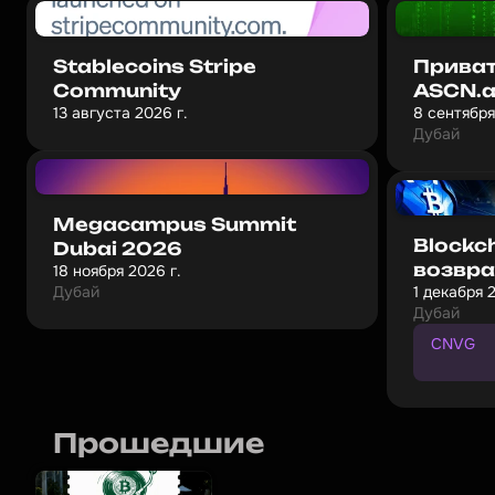
Stablecoins Stripe
Приват
Community
ASCN.ai
13 августа 2026 г.
8 сентября
Основа
Дубай
AI-экс
Megacampus Summit
Blockch
Dubai 2026
возвра
18 ноября 2026 г.
Дубай
1 декабря 
Дубай
CNVG
П
р
о
м
о
к
о
Прошедшие