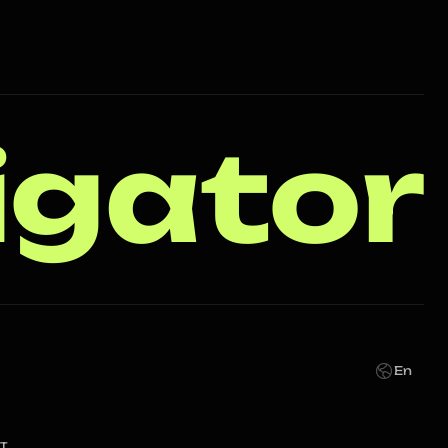
igator
En
т