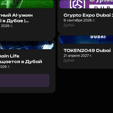
ный AI-ужин
Crypto Expo Dubai
9 сентября 2026 г.
 в Дубае |
Дубай
 2026 г.
тели, инвесторы и
перты
TOKEN2049 Dubai
21 апреля 2027 г.
ain Life
Дубай
щается в Дубай
2026 г.
д
н
а
с
к
и
д
к
у
1
0
%